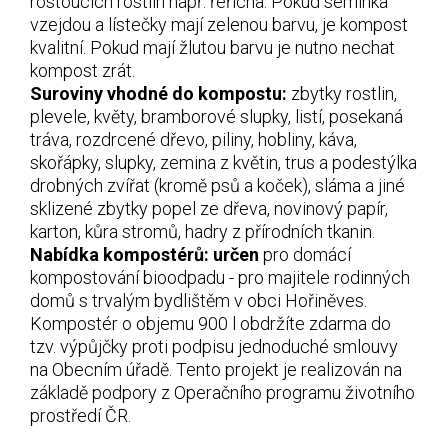
rostoucích rostlin např. řeřicha. Pokud semínka
vzejdou a lístečky mají zelenou barvu, je kompost
kvalitní. Pokud mají žlutou barvu je nutno nechat
kompost zrát.
Suroviny vhodné do kompostu:
zbytky rostlin,
plevele, květy, bramborové slupky, listí, posekaná
tráva, rozdrcené dřevo, piliny, hobliny, káva,
skořápky, slupky, zemina z květin, trus a podestýlka
drobných zvířat (kromě psů a koček), sláma a jiné
sklizené zbytky popel ze dřeva, novinový papír,
karton, kůra stromů, hadry z přírodních tkanin.
Nabídka kompostérů:
určen
pro domácí
kompostování bioodpadu - pro majitele rodinných
domů s trvalým bydlištěm v obci Hořiněves.
Kompostér o objemu 900 l obdržíte zdarma do
tzv. výpůjčky proti podpisu jednoduché smlouvy
na Obecním úřadě. Tento projekt je realizován na
základě podpory z Operačního programu životního
prostředí ČR.